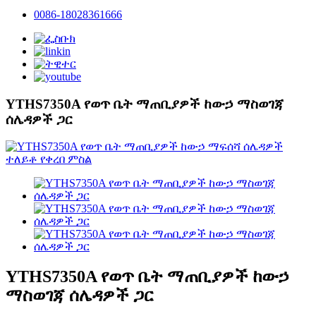
0086-18028361666
YTHS7350A የወጥ ቤት ማጠቢያዎች ከውኃ ማስወገጃ
ሰሌዳዎች ጋር
YTHS7350A የወጥ ቤት ማጠቢያዎች ከውኃ
ማስወገጃ ሰሌዳዎች ጋር