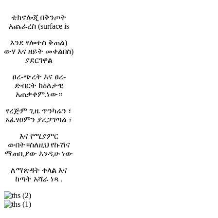
ናኖ ግሎድ
ቴክኖሎጂ በቅንጦት
አጨራረስ (surface is
እንደ የሎተስ ቅጠል)
ውሃ እና ዘይት መቀልበስ)
ያደርገዋል
ፀረ-ጭረት እና ፀረ-
ድብርት ከዕለታዊ
አጠቃቀም.ነው።
የረጅም ጊዜ ጥንካሬን ፣
አፈፃፀምን ያረጋግጣል ፣
እና የሚያምር
ውበት።ስለዚህ የኩሽና
ማጠቢያው እንዲሁ ነው
ለማጽዳት ቀላል እና
ከጣት አሻራ ነጻ .
ናኖ ጥቁር