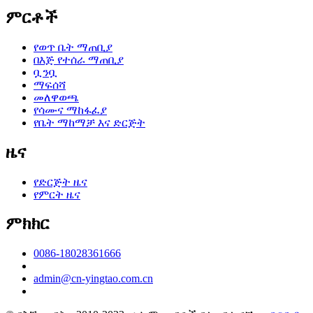
ምርቶች
የወጥ ቤት ማጠቢያ
በእጅ የተሰራ ማጠቢያ
ቧንቧ
ማፍሰሻ
መለዋወጫ
የሳሙና ማከፋፈያ
የቤት ማከማቻ እና ድርጅት
ዜና
የድርጅት ዜና
የምርት ዜና
ምክክር
0086-18028361666
admin@cn-yingtao.com.cn