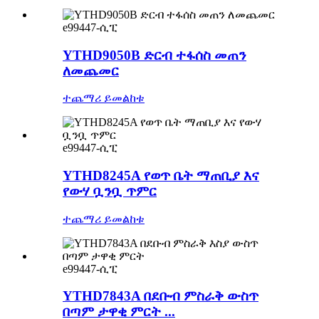
e99447-ሲፒ
YTHD9050B ድርብ ተፋሰስ መጠን
ለመጨመር
ተጨማሪ ይመልከቱ
e99447-ሲፒ
YTHD8245A የወጥ ቤት ማጠቢያ እና
የውሃ ቧንቧ ጥምር
ተጨማሪ ይመልከቱ
e99447-ሲፒ
YTHD7843A በደቡብ ምስራቅ ውስጥ
በጣም ታዋቂ ምርት ...