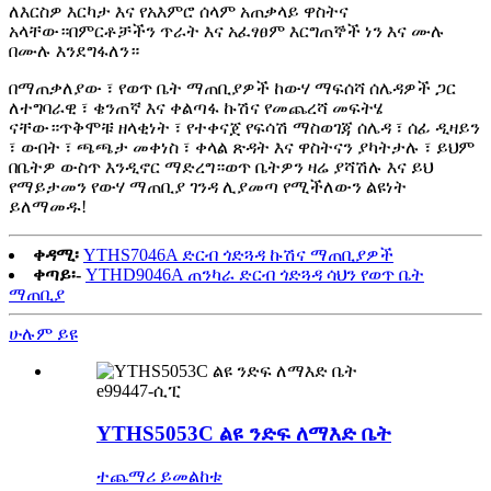
ለእርስዎ እርካታ እና የአእምሮ ሰላም አጠቃላይ ዋስትና
አላቸው።በምርቶቻችን ጥራት እና አፈፃፀም እርግጠኞች ነን እና ሙሉ
በሙሉ እንደግፋለን።
በማጠቃለያው ፣ የወጥ ቤት ማጠቢያዎች ከውሃ ማፍሰሻ ሰሌዳዎች ጋር
ለተግባራዊ ፣ ቄንጠኛ እና ቀልጣፋ ኩሽና የመጨረሻ መፍትሄ
ናቸው።ጥቅሞቹ ዘላቂነት ፣ የተቀናጀ የፍሳሽ ማስወገጃ ሰሌዳ ፣ ሰፊ ዲዛይን
፣ ውበት ፣ ጫጫታ መቀነስ ፣ ቀላል ጽዳት እና ዋስትናን ያካትታሉ ፣ ይህም
በቤትዎ ውስጥ እንዲኖር ማድረግ።ወጥ ቤትዎን ዛሬ ያሻሽሉ እና ይህ
የማይታመን የውሃ ማጠቢያ ገንዳ ሊያመጣ የሚችለውን ልዩነት
ይለማመዱ!
ቀዳሚ፡
YTHS7046A ድርብ ጎድጓዳ ኩሽና ማጠቢያዎች
ቀጣይ፡-
YTHD9046A ጠንካራ ድርብ ጎድጓዳ ሳህን የወጥ ቤት
ማጠቢያ
ሁሉም ይዩ
e99447-ሲፒ
YTHS5053C ልዩ ንድፍ ለማእድ ቤት
ተጨማሪ ይመልከቱ