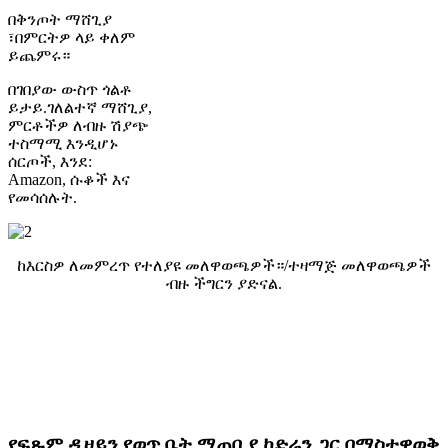
በቅንጦት ማሸጊያ
፣በምርትዎ ላይ ቀለም
ይጨምሩ።
በገበያው ውስጥ ጎልቶ
ይታይ.ገለልተኛ ማሸጊያ,
ምርቶችዎ ለብዙ ሽያጭ
ተስማሚ እንዲሆኑ
ሰርጦች, እንደ:
Amazon, ሱቆች እና
የመሳሰሉት.
ከእርስዎ ለመምረጥ የተለያዩ መለዋወጫዎች።/
ተዛማጅ መለዋወጫዎች
ብዙ ችግርን ያድናል.
ለበለጠ መረጃ እባክዎን አግኙኝ።
ለብራንድዎ የተለየ ኩሽና እንፈጥራለን።
ከፍተኛ ጥራት ያለው ከሽያጭ በኋላ አገልግሎት፡ ተጨማሪ ጥያቄዎች
ካሉዎት እባክዎን ለእኛ ለመጻፍ ነፃነት ይሰማዎ እና በ 24 ሰዓታት ውስጥ
እርስዎን ለመርዳት ደስተኞች ነን።
የፍጹም ዲዛይን የወጥ ቤት ማጠቢያ ከድሬን ጋር በማስተዋወቅ