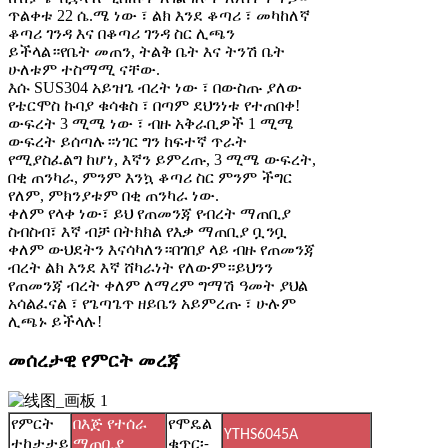
ጥልቀቱ 22 ሴ.ሜ ነው ፣ ልክ እንደ ቆጣሪ ፣ መካከለኛ
ቆጣሪ ገንዳ እና በቆጣሪ ገንዳ ስር ሊጫን
ይችላል።የቤት መጠን, ትልቅ ቤት እና ትንሽ ቤት
ሁለቱም ተስማሚ ናቸው.
እሱ SUS304 አይዝጌ ብረት ነው ፣ በውስጡ ያለው
የቴርሞስ ኩባያ ቁሳቁስ ፣ በጣም ደህንነቱ የተጠበቀ!
ውፍረት 3 ሚሜ ነው ፣ ብዙ አቅራቢዎች 1 ሚሜ
ውፍረት ይሰጣሉ።ነገር ግን ከፍተኛ ጥራት
የሚያስፈልግ ከሆነ, እኛን ይምረጡ, 3 ሚሜ ውፍረት,
በቂ ጠንካራ, ምንም እንኳ ቆጣሪ ስር ምንም ችግር
የለም, ምክንያቱም በቂ ጠንካራ ነው.
ቀለም የላቀ ነው፣ ይህ የጠመንጃ የብረት ማጠቢያ
ስብስብ፣ እኛ ብቻ በትክክል የእቃ ማጠቢያ ቧንቧ
ቀለም ውህደትን እናሳካለን።በገበያ ላይ ብዙ የጠመንጃ
ብረት ልክ እንደ እኛ ሸካራነት የለውም።ይህንን
የጠመንጃ ብረት ቀለም ለማረም ግማሽ ዓመት ያህል
አሳልፈናል ፣ የጌጣጌጥ ዘይቤን አይምረጡ ፣ ሁሉም
ሊጫኑ ይችላሉ!
መሰረታዊ የምርት መረጃ
የምርት
በእጅ የተሰራ
የሞዴል
YTHS6045A
ተከታታይ
ማጠቢያ
ቁጥር፡-