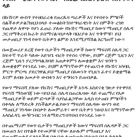
ላይ
በኩሽናዎ ውስጥ የተዘበራረቁ የጠረጴዛ ጣራዎች እና የተበተኑ ምግቦች
ሰልችቶዎታል?ከዚህ በላይ ተመልከት!በተግባራዊነት እና በምቾት ረገድ
የጨዋታ ለዋጭ የሆነ ፈጠራ ያለው የኩሽና ማጠቢያ ከውሃ ማጠቢያ ሰሌዳ
ጋር በማቅረብ ኩራት ይሰማናል።በታላቅ ባህሪያቱ እና ጥቅሞቹ፣ ይህ
መታጠቢያ ገንዳ የወጥ ቤትዎን ልምድ እንደሚያሻሽል እርግጠኛ ነው።
በመጀመሪያ ደረጃ የወጥ ቤታችን ማጠቢያዎች ከውሃ ማፍሰሻ ሰሌዳ ጋር
ከፍተኛ ጥራት ካለው አይዝጌ ብረት የተሰሩ ናቸው, ይህም ረጅም ጊዜን እና
ረጅም ጊዜን ያረጋግጣል.ከባድ አጠቃቀምን ለመቋቋም እና ዝገትን
ለመቋቋም የተነደፈ ነው, ይህም ለማንኛውም የተጨናነቀ የኩሽና አካባቢ
ምርጥ ምርጫ ያደርገዋል.ይህ ማጠቢያ በእውነት የጊዜን ፈተና ይቋቋማል
እናም ለብዙ አመታት ውበቱን እና ተግባሩን ይጠብቃል.
የውሃ ማፍሰሻ ያለው የኩሽና ማጠቢያዎች አንዱ አስደናቂ ገጽታ የተዋሃደ
የፍሳሽ ማስወገጃ ነው።ይህ ሰፊ ሰሌዳ በጠረጴዛው ላይ ተጨማሪ የእቃ
ማጠቢያዎች ወይም ፎጣዎች ሳያስፈልጋቸው አዲስ የታጠቡ ምግቦችን
በቀላሉ ለማድረቅ ያስችልዎታል.የውሃ ማፍሰሻ ሰሌዳው ውሃን ወደ
ማጠቢያ ገንዳው በብቃት ለመምራት፣ ወጥ ቤትዎን ንፁህ እና ከማንኛውም
አላስፈላጊ ውዥንብር ነፃ ለማድረግ በጥበብ የተነደፈ ነው።
በተጨማሪም የወጥ ቤታችን ማጠቢያዎች ከውሃ ማፍሰሻ ሰሌዳዎች ጋር
በመጠን እና በጥልቅ የተመቻቹ ናቸው ለሁሉም የማጠቢያ እና
የመጠምጠቂያ ፍላጎቶችዎ በቂ ቦታ ለመስጠት።ከአሁን በኋላ ትላልቅ