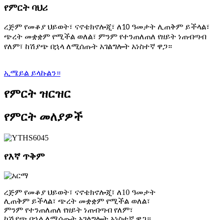
የምርት ባህሪ
ረጅም የመቆያ ህይወት፣ ናኖቴክኖሎጂ፣ ለ10 ዓመታት ሊጠቅም ይችላል፣
ጭረት መቋቋም የሚችል ወለል፣ ምንም የተንጠለጠለ የዘይት ነጠብጣብ
የለም፣ ከሽያጭ በኋላ ለሚሰጡት አገልግሎት አነስተኛ ዋጋ።
ኢሜይል ይላኩልን።
የምርት ዝርዝር
የምርት መለያዎች
የእኛ ጥቅም
ረጅም የመቆያ ህይወት፣ ናኖቴክኖሎጂ፣ ለ10 ዓመታት
ሊጠቅም ይችላል፣ ጭረት መቋቋም የሚችል ወለል፣
ምንም የተንጠለጠለ የዘይት ነጠብጣብ የለም፣
ከሽያጭ በኋላ ለሚሰጡት አገልግሎት አነስተኛ ዋጋ።