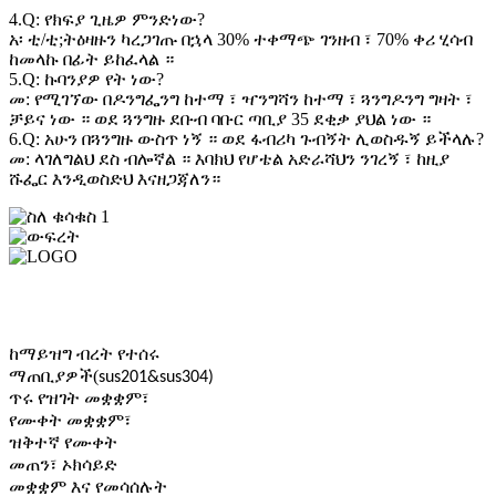
4.Q: የክፍያ ጊዜዎ ምንድነው?
አ፡ ቲ/ቲ;ትዕዛዙን ካረጋገጡ በኋላ 30% ተቀማጭ ገንዘብ ፣ 70% ቀሪ ሂሳብ
ከመላኩ በፊት ይከፈላል ።
5.Q: ኩባንያዎ የት ነው?
መ: የሚገኘው በዶንግፌንግ ከተማ ፣ ዣንግሻን ከተማ ፣ ጓንግዶንግ ግዛት ፣
ቻይና ነው ። ወደ ጓንግዙ ደቡብ ባቡር ጣቢያ 35 ደቂቃ ያህል ነው ።
6.Q: አሁን በጓንግዙ ውስጥ ነኝ ። ወደ ፋብሪካ ጉብኝት ሊወስዱኝ ይችላሉ?
መ: ላገለግልህ ደስ ብሎኛል ። እባክህ የሆቴል አድራሻህን ንገረኝ ፣ ከዚያ
ሹፌር እንዲወስድህ እናዘጋጃለን።
ስለ ቁሳቁስ፡-
ውፍረት
LOGO
ከማይዝግ ብረት የተሰሩ
(
ማጠቢያዎች
sus201&sus304)
ጥሩ የዝገት መቋቋም፣
የሙቀት መቋቋም፣
ዝቅተኛ የሙቀት
መጠን፣ ኦክሳይድ
መቋቋም እና የመሳሰሉት