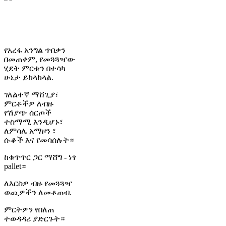
ካርቶን ማሸግ (P7)
የፓሌት ማሸግ (P5)
የቀለም ካርቶን ማሸጊያ
(P8)
የአረፋ አንግል ጥበቃን
በመጠቀም, የመጓጓዣው
ሂደት ምርቱን በተሳካ
ሁኔታ ይከላከላል.
ገለልተኛ ማሸጊያ፣
ምርቶችዎ ለብዙ
የሽያጭ ሰርጦች
ተስማሚ እንዲሆኑ፣
ለምሳሌ አማዞን ፣
ሱቆች እና የመሳሰሉት።
ከቁጥጥር ጋር ማሸግ - ነፃ
pallet።
ለእርስዎ ብዙ የመጓጓዣ
ወጪዎችን ለመቆጠብ.
ምርትዎን የበለጠ
ተወዳዳሪ ያድርጉት።