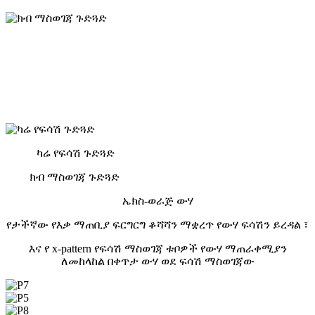
ናኖ ሮዝ ወርቅ
አንተ
ይችላል
መምረጥ
ከ
ሁለት
ቅጦች.
ካሬ የፍሳሽ ጉድጓድ
ክብ ማስወገጃ ጉድጓድ
ኤክስ-ወራጅ ውሃ
የታችኛው የእቃ ማጠቢያ ፍርግርግ ቆሻሻን ማቋረጥ የውሃ ፍሳሽን ይረዳል ፣
እና የ x-pattern የፍሳሽ ማስወገጃ ቱቦዎች የውሃ ማጠራቀሚያን
ለመከላከል በቀጥታ ውሃ ወደ ፍሳሽ ማስወገጃው