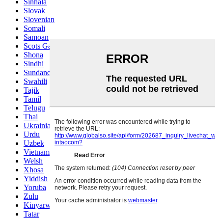
Sinhala
Slovak
Slovenian
Somali
Samoan
Scots Gaelic
Shona
Sindhi
Sundanese
Swahili
Tajik
Tamil
Telugu
Thai
Ukrainian
Urdu
Uzbek
Vietnamese
Welsh
Xhosa
Yiddish
Yoruba
Zulu
Kinyarwanda
Tatar