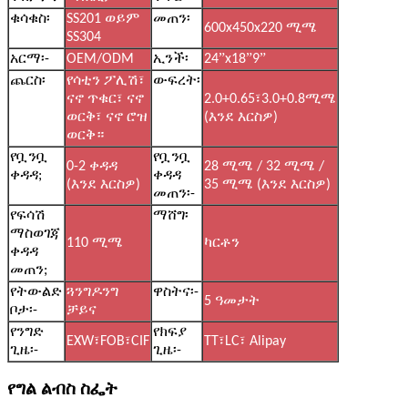
ቁሳቁስ፡
SS201 ወይም
መጠን፡
600x450x220 ሚሜ
SS304
”
”
”
አርማ፡-
OEM/ODM
ኢንች፡
24
x18
9
ጨርስ፡
የሳቲን ፖሊሽ፣
ውፍረት፡
ናኖ ጥቁር፣ ናኖ
2.0+0.65፣3.0+0.8ሚሜ
ወርቅ፣ ናኖ ሮዝ
(እንደ እርስዎ)
ወርቅ።
የቧንቧ
የቧንቧ
0-2 ቀዳዳ
28 ሚሜ / 32 ሚሜ /
ቀዳዳ;
ቀዳዳ
(እንደ እርስዎ)
35 ሚሜ (እንደ እርስዎ)
መጠን፡-
የፍሳሽ
ማሸግ፡
ማስወገጃ
110 ሚሜ
ካርቶን
ቀዳዳ
መጠን;
የትውልድ
ጓንግዶንግ
ዋስትና፡-
5 ዓመታት
ቦታ፡-
ቻይና
የንግድ
የክፍያ
EXW፣FOB፣CIF
TT፣LC፣ Alipay
ጊዜ፡-
ጊዜ፡-
የግል ልብስ ስፌት