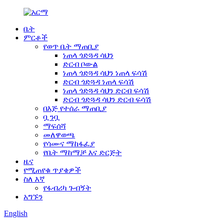
ቤት
ምርቶች
የወጥ ቤት ማጠቢያ
ነጠላ ጎድጓዳ ሳህን
ድርብ ቦውል
ነጠላ ጎድጓዳ ሳህን ነጠላ ፍሳሽ
ድርብ ጎድጓዳ ነጠላ ፍሳሽ
ነጠላ ጎድጓዳ ሳህን ድርብ ፍሳሽ
ድርብ ጎድጓዳ ሳህን ድርብ ፍሳሽ
በእጅ የተሰራ ማጠቢያ
ቧንቧ
ማፍሰሻ
መለዋወጫ
የሳሙና ማከፋፈያ
የቤት ማከማቻ እና ድርጅት
ዜና
የሚጠየቁ ጥያቄዎች
ስለ እኛ
የፋብሪካ ጉብኝት
አግኙን
English