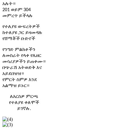
አሉት።
201 ወይም 304
መምረጥ ይችላሉ
የተለያዩ ውፍረትዎች
ከተለያዩ ጋር ይዛመዳሉ
የሸማቾች ቡድኖች
የንግድ ምልክቶችን
ለመስራት የላቀ የሌዘር
መሳሪያዎችን ይጠቀሙ።
በጭራሽ አትወድቅ እና
አይደበዝዝ።
የምርት ስምዎ እንደ
አልማዝ ይኑር።
ለእርስዎ ምርጫ
የተለያዩ ቀለሞች
ይገኛሉ.
የሳቲን ፖላንድኛ