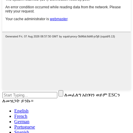
ለመፈለግ አስገባን ወይም ESCን
ለመዝጋት ይንኩ።
English
French
German
Portuguese
Spanish