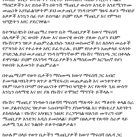
ማሰሮዎችን እና ድስቶችን በትንሽ ማጠቢያ ውስጥ እንዴት እንደሚገጥሙ
መጨነቅ አያስፈልገዎትም.ይህ መታጠቢያ ገንዳ በጣም ግዙፍ ለሆኑ ማብሰያ
ዕቃዎች እንኳን ሰፊ ቦታ ይሰጣል፣ ይህም የእቃ ማጠቢያ እና የምግብ
ዝግጅትን አየር ያደርገዋል።
ከተግባራዊነት በተጨማሪ የወጥ ቤት ማጠቢያዎች ከውሃ ማፍሰሻ
ሰሌዳዎች ጋር ውበት ያለው እና ዘመናዊ ውበት ያለው ሲሆን ይህም
የኩሽናዎን ገጽታ ይጨምራል.የእሱ ንጹህ መስመሮች እና ለስላሳ መሬቶች
የፖላንድ እና የተራቀቀ አየር ይፈጥራሉ, ይህም የቦታዎን አጠቃላይ ፍላጎት
ያሳድጋል.ይህ መታጠቢያ ገንዳ ከማንኛውም የኩሽና ማስጌጫ ጋር በቀላሉ
ይዋሃዳል፣ ይህም የእንግዳ ማረፊያዎቾን ለማስደመም እርግጠኛ የሆነ
የውበት ኤለመንት ይጨምራል።
በተጨማሪም የወጥ ቤታችን ማስመጫ ከውሃ ማፍሰሻ ጋር አብሮ
ይመጣል።የቤትዎን ጸጥታ ለማደፍረስ መጨቃጨቅ እና መንቀጥቀጥ
የለም።አሁን በጣም በተጨናነቀ የምግብ ዝግጅት እና የጽዳት ጊዜ ውስጥ
እንኳን ሰላማዊ እና ዘና ያለ የኩሽና ተሞክሮ ማግኘት ይችላሉ።
የኩሽና ማጠቢያ ገንዳውን በቆሻሻ ማፍሰሻ ማጽዳት እና ማቆየት ቀላል ስራ
ነው.ያልተቦረቦረ ገጽታው ነጠብጣቦችን ያስወግዳል እና የባክቴሪያ እድገትን
ይከላከላል ፣ የኩሽና አካባቢን ንፅህና ያረጋግጣል።በአንድ መጥረግ ብቻ
ማጠቢያዎ እንደገና አዲስ ይመስላል፣ ይህም በዕለታዊ የጽዳት ስራዎ ላይ
ጠቃሚ ጊዜ እና ጉልበት ይቆጥብልዎታል።
ከሁሉም በላይ የወጥ ቤታችን ማጠቢያዎች ከውሃ ማፍሰሻ ሰሌዳ ጋር