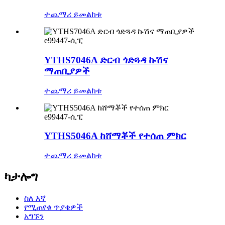
ተጨማሪ ይመልከቱ
e99447-ሲፒ
YTHS7046A ድርብ ጎድጓዳ ኩሽና
ማጠቢያዎች
ተጨማሪ ይመልከቱ
e99447-ሲፒ
YTHS5046A ከሸማቾች የተሰጠ ምክር
ተጨማሪ ይመልከቱ
ካታሎግ
ስለ እኛ
የሚጠየቁ ጥያቄዎች
አግኙን