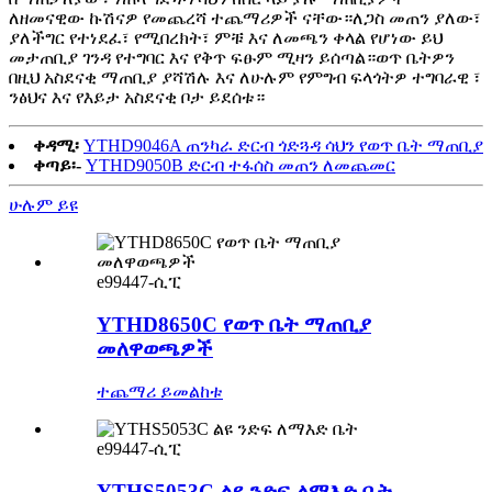
ለዘመናዊው ኩሽናዎ የመጨረሻ ተጨማሪዎች ናቸው።ለጋስ መጠን ያለው፣
ያለችግር የተነደፈ፣ የሚበረክት፣ ምቹ እና ለመጫን ቀላል የሆነው ይህ
መታጠቢያ ገንዳ የተግባር እና የቅጥ ፍፁም ሚዛን ይሰጣል።ወጥ ቤትዎን
በዚህ አስደናቂ ማጠቢያ ያሻሽሉ እና ለሁሉም የምግብ ፍላጎትዎ ተግባራዊ ፣
ንፅህና እና የእይታ አስደናቂ ቦታ ይደሰቱ።
ቀዳሚ፡
YTHD9046A ጠንካራ ድርብ ጎድጓዳ ሳህን የወጥ ቤት ማጠቢያ
ቀጣይ፡-
YTHD9050B ድርብ ተፋሰስ መጠን ለመጨመር
ሁሉም ይዩ
e99447-ሲፒ
YTHD8650C የወጥ ቤት ማጠቢያ
መለዋወጫዎች
ተጨማሪ ይመልከቱ
e99447-ሲፒ
YTHS5053C ልዩ ንድፍ ለማእድ ቤት