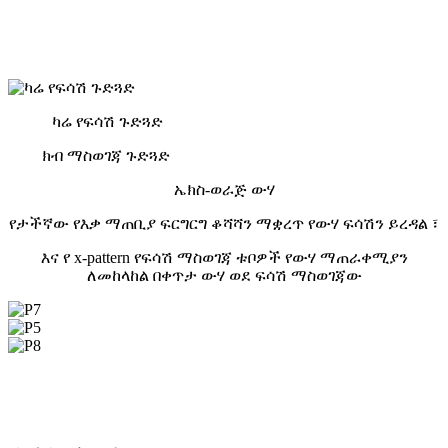
ከ
ሁለት
ቅጦች.
ካሬ የፍሳሽ ጉድጓድ
ክብ ማስወገጃ ጉድጓድ
ኤክስ-ወራጅ ውሃ
የታችኛው የእቃ ማጠቢያ ፍርግርግ ቆሻሻን ማቋረጥ የውሃ ፍሳሽን ይረዳል ፣
እና የ x-pattern የፍሳሽ ማስወገጃ ቱቦዎች የውሃ ማጠራቀሚያን
ለመከላከል በቀጥታ ውሃ ወደ ፍሳሽ ማስወገጃው
ካርቶን ማሸግ (P7)
የፓሌት ማሸግ (P5)
የቀለም ካርቶን ማሸጊያ
(P8)