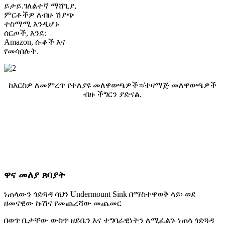
ይታይ.ገለልተኛ ማሸጊያ,
ምርቶችዎ ለብዙ ሽያጭ
ተስማሚ እንዲሆኑ
ሰርጦች, እንደ:
Amazon, ሱቆች እና
የመሳሰሉት.
ከእርስዎ ለመምረጥ የተለያዩ መለዋወጫዎች።/
ተዛማጅ መለዋወጫዎች
ብዙ ችግርን ያድናል.
ለበለጠ መረጃ እባክዎን አግኙኝ።
ለብራንድዎ የተለየ ኩሽና እንፈጥራለን።
ከፍተኛ ጥራት ያለው ከሽያጭ በኋላ አገልግሎት፡ ተጨማሪ ጥያቄዎች
ካሉዎት እባክዎን ለእኛ ለመጻፍ ነፃነት ይሰማዎ እና በ 24 ሰዓታት ውስጥ
እርስዎን ለመርዳት ደስተኞች ነን።
ዋና መለያ ጸባያት
ነጠላውን ጎድጓዳ ሳህን Undermount Sink በማስተዋወቅ ላይ፡ ወደ
ዘመናዊው ኩሽና የመጨረሻው መጨመር
በወጥ ቤታቸው ውስጥ ዘይቤን እና ተግባራዊነትን ለሚፈልጉ ነጠላ ጎድጓዳ