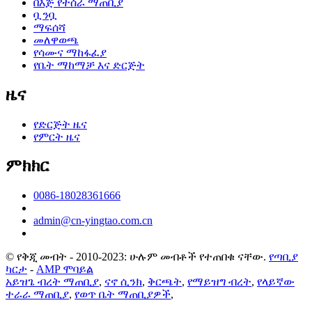
በእጅ የተሰራ ማጠቢያ
ቧንቧ
ማፍሰሻ
መለዋወጫ
የሳሙና ማከፋፈያ
የቤት ማከማቻ እና ድርጅት
ዜና
የድርጅት ዜና
የምርት ዜና
ምክክር
0086-18028361666
admin@cn-yingtao.com.cn
© የቅጂ መብት - 2010-2023: ሁሉም መብቶች የተጠበቁ ናቸው.
የጣቢያ
ካርታ
-
AMP ሞባይል
አይዝጌ ብረት ማጠቢያ
,
ናኖ ሲንክ
,
ቅርጫት
,
የማይዝግ ብረት
,
የላይኛው
ተራራ ማጠቢያ
,
የወጥ ቤት ማጠቢያዎች
,