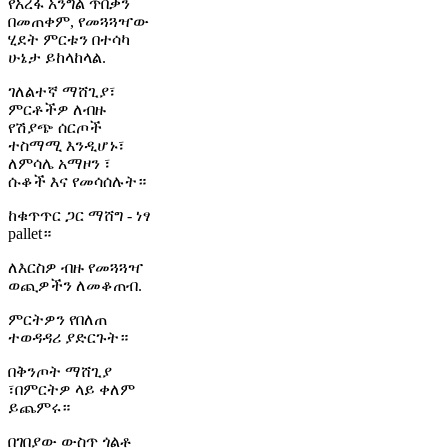
የአረፋ አንግል ጥበቃን
በመጠቀም, የመጓጓዣው
ሂደት ምርቱን በተሳካ
ሁኔታ ይከላከላል.
ገለልተኛ ማሸጊያ፣
ምርቶችዎ ለብዙ
የሽያጭ ሰርጦች
ተስማሚ እንዲሆኑ፣
ለምሳሌ አማዞን ፣
ሱቆች እና የመሳሰሉት።
ከቁጥጥር ጋር ማሸግ - ነፃ
pallet።
ለእርስዎ ብዙ የመጓጓዣ
ወጪዎችን ለመቆጠብ.
ምርትዎን የበለጠ
ተወዳዳሪ ያድርጉት።
በቅንጦት ማሸጊያ
፣በምርትዎ ላይ ቀለም
ይጨምሩ።
በገበያው ውስጥ ጎልቶ