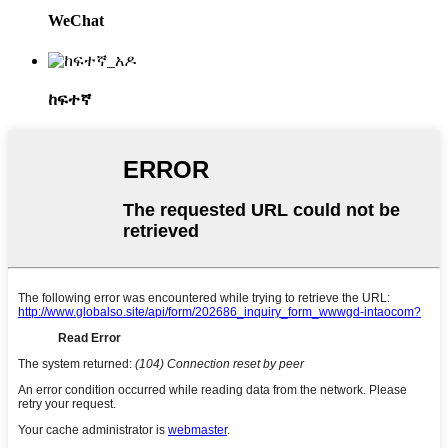
WeChat
ከፍተኛ