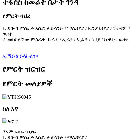
ተፋሰስ ከመሬት በታች ገንዳ
የምርት ባህሪ
1. ደቡብ ምስራቅ እስያ: ታይላንድ / ማሌዥያ / ኢንዶኔዥያ / ቬትናም /
ወዘተ.
2. መካከለኛው ምስራቅ: UAE / ኢራን / ኢራቅ / ሶሪያ / ኩዌት / ወዘተ.
ኢሜይል ይላኩልን።
የምርት ዝርዝር
የምርት መለያዎች
ስለ እኛ
ዓለም አቀፍ ገበያ፡-
1. ደቡብ ምስራቅ እስያ: ታይላንድ / ማሌዥያ /