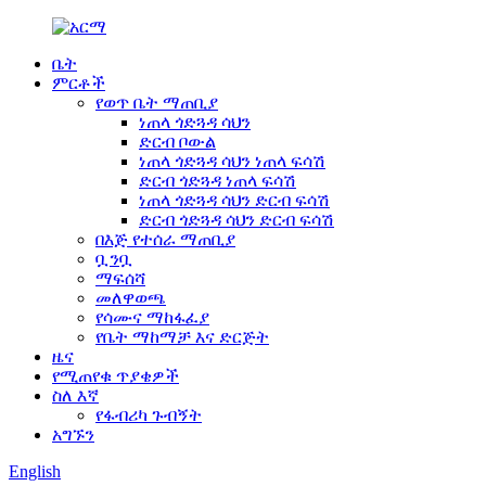
ቤት
ምርቶች
የወጥ ቤት ማጠቢያ
ነጠላ ጎድጓዳ ሳህን
ድርብ ቦውል
ነጠላ ጎድጓዳ ሳህን ነጠላ ፍሳሽ
ድርብ ጎድጓዳ ነጠላ ፍሳሽ
ነጠላ ጎድጓዳ ሳህን ድርብ ፍሳሽ
ድርብ ጎድጓዳ ሳህን ድርብ ፍሳሽ
በእጅ የተሰራ ማጠቢያ
ቧንቧ
ማፍሰሻ
መለዋወጫ
የሳሙና ማከፋፈያ
የቤት ማከማቻ እና ድርጅት
ዜና
የሚጠየቁ ጥያቄዎች
ስለ እኛ
የፋብሪካ ጉብኝት
አግኙን
English