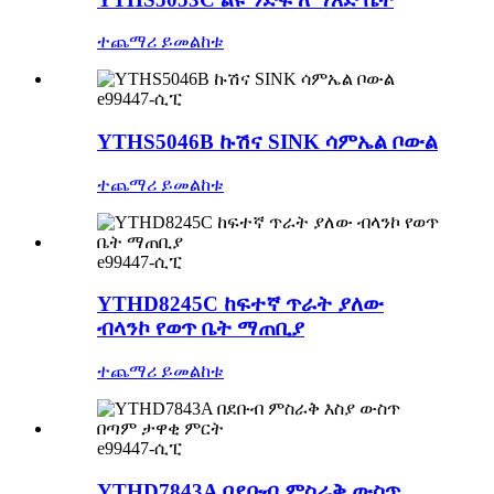
ተጨማሪ ይመልከቱ
e99447-ሲፒ
YTHS5046B ኩሽና SINK ሳምኤል ቦውል
ተጨማሪ ይመልከቱ
e99447-ሲፒ
YTHD8245C ከፍተኛ ጥራት ያለው
ብላንኮ የወጥ ቤት ማጠቢያ
ተጨማሪ ይመልከቱ
e99447-ሲፒ
YTHD7843A በደቡብ ምስራቅ ውስጥ