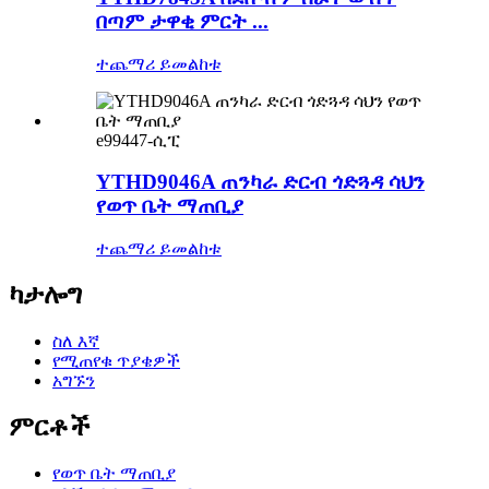
በጣም ታዋቂ ምርት ...
ተጨማሪ ይመልከቱ
e99447-ሲፒ
YTHD9046A ጠንካራ ድርብ ጎድጓዳ ሳህን
የወጥ ቤት ማጠቢያ
ተጨማሪ ይመልከቱ
ካታሎግ
ስለ እኛ
የሚጠየቁ ጥያቄዎች
አግኙን
ምርቶች
የወጥ ቤት ማጠቢያ