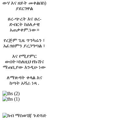
ውሃ እና ዘይት መቀልበስ)
ያደርገዋል
ፀረ-ጭረት እና ፀረ-
ድብርት ከዕለታዊ
አጠቃቀም.ነው።
የረጅም ጊዜ ጥንካሬን ፣
አፈፃፀምን ያረጋግጣል ፣
እና የሚያምር
ውበት።ስለዚህ የኩሽና
ማጠቢያው እንዲሁ ነው
ለማጽዳት ቀላል እና
ከጣት አሻራ ነጻ .
ናኖ ጥቁር
ናኖ ሮዝ ወርቅ
አንተ
ይችላል
መምረጥ