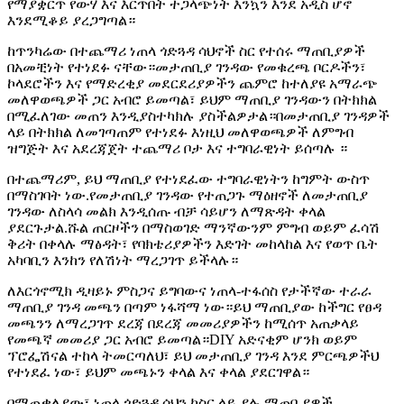
የማያቋርጥ የውሃ እና እርጥበት ተጋላጭነት እንኳን እንደ አዲስ ሆኖ
እንደሚቆይ ያረጋግጣል።
ከጥንካሬው በተጨማሪ ነጠላ ጎድጓዳ ሳህኖች ስር የተሰሩ ማጠቢያዎች
በአመቺነት የተነደፉ ናቸው።መታጠቢያ ገንዳው የመቁረጫ ቦርዶችን፣
ኮላደሮችን እና የማድረቂያ መደርደሪያዎችን ጨምሮ ከተለያዩ አማራጭ
መለዋወጫዎች ጋር አብሮ ይመጣል፣ ይህም ማጠቢያ ገንዳውን በትክክል
በሚፈለገው መጠን እንዲያስተካክሉ ያስችልዎታል።በመታጠቢያ ገንዳዎች
ላይ በትክክል ለመገጣጠም የተነደፉ እነዚህ መለዋወጫዎች ለምግብ
ዝግጅት እና አደረጃጀት ተጨማሪ ቦታ እና ተግባራዊነት ይሰጣሉ ።
በተጨማሪም, ይህ ማጠቢያ የተነደፈው ተግባራዊነትን ከግምት ውስጥ
በማስገባት ነው.የመታጠቢያ ገንዳው የተጠጋጉ ማዕዘኖች ለመታጠቢያ
ገንዳው ለስላሳ መልክ እንዲሰጡ ብቻ ሳይሆን ለማጽዳት ቀላል
ያደርጉታል.ሹል ጠርዞችን በማስወገድ ማንኛውንም ምግብ ወይም ፈሳሽ
ቅሪት በቀላሉ ማፅዳት፣ የባክቴሪያዎችን እድገት መከላከል እና የወጥ ቤት
አካባቢን እንከን የለሽነት ማረጋገጥ ይችላሉ።
ለእርጎኖሚክ ዲዛይኑ ምስጋና ይግባውና ነጠላ-ተፋሰስ የታችኛው ተራራ
ማጠቢያ ገንዳ መጫን በጣም ነፋሻማ ነው።ይህ ማጠቢያው ከችግር የፀዳ
መጫንን ለማረጋገጥ ደረጃ በደረጃ መመሪያዎችን ከሚሰጥ አጠቃላይ
የመጫኛ መመሪያ ጋር አብሮ ይመጣል።DIY አድናቂም ሆንክ ወይም
ፕሮፌሽናል ተከላ ትመርጣለህ፣ ይህ መታጠቢያ ገንዳ እንደ ምርጫዎችህ
የተነደፈ ነው፣ ይህም መጫኑን ቀላል እና ቀላል ያደርገዋል።
በማጠቃለያው፣ ነጠላ ጎድጓዳ ሳህን ከስር ላይ ያሉ ማጠቢያዎች