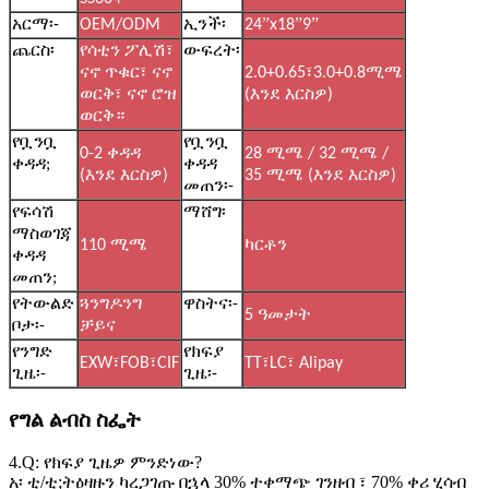
”
”
”
አርማ፡-
OEM/ODM
ኢንች፡
24
x18
9
ጨርስ፡
የሳቲን ፖሊሽ፣
ውፍረት፡
ናኖ ጥቁር፣ ናኖ
2.0+0.65፣3.0+0.8ሚሜ
ወርቅ፣ ናኖ ሮዝ
(እንደ እርስዎ)
ወርቅ።
የቧንቧ
የቧንቧ
0-2 ቀዳዳ
28 ሚሜ / 32 ሚሜ /
ቀዳዳ;
ቀዳዳ
(እንደ እርስዎ)
35 ሚሜ (እንደ እርስዎ)
መጠን፡-
የፍሳሽ
ማሸግ፡
ማስወገጃ
110 ሚሜ
ካርቶን
ቀዳዳ
መጠን;
የትውልድ
ጓንግዶንግ
ዋስትና፡-
5 ዓመታት
ቦታ፡-
ቻይና
የንግድ
የክፍያ
EXW፣FOB፣CIF
TT፣LC፣ Alipay
ጊዜ፡-
ጊዜ፡-
የግል ልብስ ስፌት
4.Q: የክፍያ ጊዜዎ ምንድነው?
አ፡ ቲ/ቲ;ትዕዛዙን ካረጋገጡ በኋላ 30% ተቀማጭ ገንዘብ ፣ 70% ቀሪ ሂሳብ