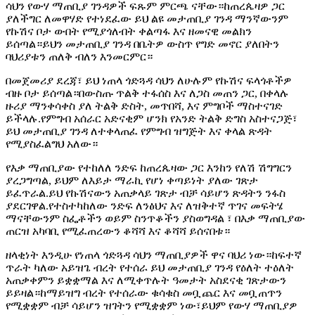
ሳህን የውሃ ማጠቢያ ገንዳዎች ፍጹም ምርጫ ናቸው።ከጠረጴዛዎ ጋር
ያለችግር ለመዋሃድ የተነደፈው ይህ ልዩ መታጠቢያ ገንዳ ማንኛውንም
የኩሽና ቦታ ውበት የሚያጎለብት ቀልጣፋ እና ዘመናዊ መልክን
ይሰጣል።ይህን መታጠቢያ ገንዳ በቤትዎ ውስጥ የግድ መኖር ያለበትን
ባህሪያቱን ጠለቅ ብለን እንመርምር።
በመጀመሪያ ደረጃ፣ ይህ ነጠላ ጎድጓዳ ሳህን ለሁሉም የኩሽና ፍላጎቶችዎ
ብዙ ቦታ ይሰጣል።በውስጡ ጥልቅ ተፋሰስ እና ለጋስ መጠን ጋር, በቀላሉ
ዙሪያ ማንቀሳቀስ ያለ ትልቅ ድስት, መጥበሻ, እና ምግቦች ማስተናገድ
ይችላሉ.የምግብ አሰራር አድናቂም ሆንክ የአንድ ትልቅ ድግስ አስተናጋጅ፣
ይህ መታጠቢያ ገንዳ ለተቀላጠፈ የምግብ ዝግጅት እና ቀላል ጽዳት
የሚያስፈልግህ አለው።
የእቃ ማጠቢያው የተከለለ ንድፍ ከጠረጴዛው ጋር እንከን የለሽ ሽግግርን
ያረጋግጣል, ይህም ለእይታ ማራኪ የሆነ ቀጣይነት ያለው ገጽታ
ይፈጥራል.ይህ የኩሽናውን አጠቃላይ ገጽታ ብቻ ሳይሆን ጽዳትን ንፋስ
ያደርገዋል.የተስተካከለው ንድፍ ለንፅህና እና ለዝቅተኛ ጥገና መፍትሄ
ማናቸውንም ስፌቶችን ወይም ስንጥቆችን ያስወግዳል ፣ በእቃ ማጠቢያው
ጠርዝ አካባቢ የሚፈጠረውን ቆሻሻ እና ቆሻሻ ይሰናበቱ።
ዘላቂነት እንዲሁ የነጠላ ጎድጓዳ ሳህን ማጠቢያዎች ዋና ባህሪ ነው።ከፍተኛ
ጥራት ካለው አይዝጌ ብረት የተሰራ ይህ መታጠቢያ ገንዳ የዕለት ተዕለት
አጠቃቀምን ይቋቋማል እና ለሚቀጥሉት ዓመታት አስደናቂ ገጽታውን
ይይዛል።ከማይዝግ ብረት የተሰራው ቁሳቁስ መቧጨር እና መቧጠጥን
የሚቋቋም ብቻ ሳይሆን ዝገትን የሚቋቋም ነው፣ይህም የውሃ ማጠቢያዎ