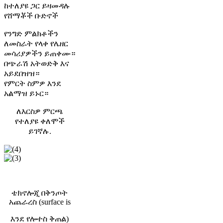
ከተለያዩ ጋር ይዛመዳሉ
የሸማቾች ቡድኖች
የንግድ ምልክቶችን
ለመስራት የላቀ የሌዘር
መሳሪያዎችን ይጠቀሙ።
በጭራሽ አትወድቅ እና
አይደበዝዝ።
የምርት ስምዎ እንደ
አልማዝ ይኑር።
ለእርስዎ ምርጫ
የተለያዩ ቀለሞች
ይገኛሉ.
የሳቲን ፖላንድኛ
ናኖ ግሎድ
ቴክኖሎጂ በቅንጦት
አጨራረስ (surface is
እንደ የሎተስ ቅጠል)