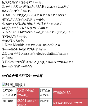
ኢንዶኔዥያ / ቬትናም / ወዘተ.
2. መካከለኛው ምስራቅ: UAE / ኢራን / ኢራቅ /
ሶሪያ / ኩዌት / ወዘተ.
3. አፍሪካ: ናይጄሪያ / ኢትዮጵያ / ኬንያ / ኮንጎ /
ዛምቢያ / ደቡብ አፍሪካ / ወዘተ.
4. ደቡብ አሜሪካ: ቺሊ / ቦሊቪያ / ብራዚል /
አርጀንቲና / ፔሩ / ኢኳዶር / ወዘተ.
5. ሌላ: ዩኬ / አየርላንድ / ሩሲያ / ሕንድ / ፓኪስታን /
ባንግላዴሽ / ወዘተ.
ተጨማሪ እወቅ:
1.New Mould: ተወያይተው በፍላጎት ላይ
በመመስረት አዲስ ሻጋታ ይክፈቱ.
2.Other ላዩን አጨራረስ: electroplating / satin /
emboss
3.Holes: የፑንች ቀዳዳ ለቧንቧ / ሳሙና ማከፋፈያ /
ከመጠን በላይ መፍሰስ
መሰረታዊ የምርት መረጃ
የምርት
በእጅ የተሰራ
የሞዴል
YTHS6045A
ተከታታይ
ማጠቢያ
ቁጥር፡-
ቁሳቁስ፡
SS201 ወይም
መጠን፡
600x450x220 ሚሜ
SS304