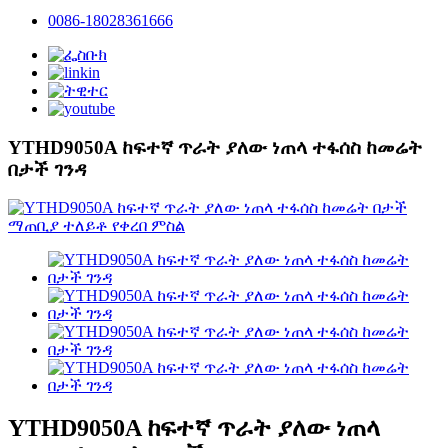
0086-18028361666
YTHD9050A ከፍተኛ ጥራት ያለው ነጠላ ተፋሰስ ከመሬት
በታች ገንዳ
YTHD9050A ከፍተኛ ጥራት ያለው ነጠላ