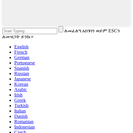
ለመፈለግ አስገባን ወይም ESCን
ለመዝጋት ይንኩ።
English
French
German
Portuguese
Spanish
Russian
Japanese
Korean
Arabic
Irish
Greek
Turkish
Italian
Danish
Romanian
Indonesian
Czech