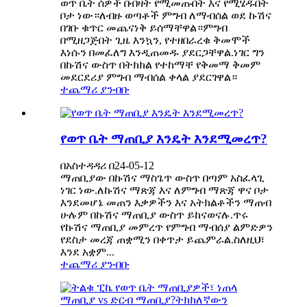
ወጥ ቤት ሰዎች በብዛት የሚመጡበት እና የሚሄዱበት
ቦታ ነው።ለብዙ ወጣቶች ምግብ ለማብሰል ወደ ኩሽና
በገቡ ቁጥር መጨናነቅ ይሰማቸዋል።ምግብ
በሚዘጋጅበት ጊዜ እንኳን, የተዘበራረቁ ቅመሞች
እነሱን በመፈለግ እንዲጠመዱ ያደርጋቸዋል.ነገር ግን
በኩሽና ውስጥ በትክክል የተከማቸ የቅመማ ቅመም
መደርደሪያ ምግብ ማብሰል ቀላል ያደርገዋል።
ተጨማሪ ያንብቡ
የወጥ ቤት ማጠቢያ እንዴት እንደሚመረጥ?
በአስተዳዳሪ በ24-05-12
ማጠቢያው በኩሽና ማስጌጥ ውስጥ በጣም አስፈላጊ
ነገር ነው.ለኩሽና ማጽጃ እና ለምግብ ማጽጃ ዋና ቦታ
እንደመሆኔ መጠን እቃዎችን እና አትክልቶችን ማጠብ
ሁሉም በኩሽና ማጠቢያ ውስጥ ይከናወናሉ.ጥሩ
የኩሽና ማጠቢያ መምረጥ የምግብ ማብሰያ ልምድዎን
የደስታ መረጃ ጠቋሚን በቀጥታ ይጨምራል.ስለዚህ፣
እንደ አቋም...
ተጨማሪ ያንብቡ