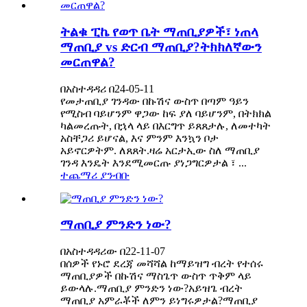
ትልቁ ፒኬ የወጥ ቤት ማጠቢያዎች፣ ነጠላ
ማጠቢያ vs ድርብ ማጠቢያ?ትክክለኛውን
መርጠዋል?
በአስተዳዳሪ በ24-05-11
የመታጠቢያ ገንዳው በኩሽና ውስጥ በጣም ዓይን
የሚስብ ባይሆንም ዋጋው ከፍ ያለ ባይሆንም, በትክክል
ካልመረጡት, በኋላ ላይ በእርግጥ ይጸጸታሉ, ለመተካት
አስቸጋሪ ይሆናል, እና ምንም እንኳን ቦታ
አይኖርዎትም. ለጸጸት.ዛሬ አርታኢው ስለ ማጠቢያ
ገንዳ እንዴት እንደሚመርጡ ያነጋግርዎታል ፣ ...
ተጨማሪ ያንብቡ
ማጠቢያ ምንድን ነው?
በአስተዳዳሪው በ22-11-07
በሰዎች የኑሮ ደረጃ መሻሻል ከማይዝግ ብረት የተሰሩ
ማጠቢያዎች በኩሽና ማስጌጥ ውስጥ ጥቅም ላይ
ይውላሉ.ማጠቢያ ምንድን ነው?አይዝጌ ብረት
ማጠቢያ አምራቾች ለምን ይነግሩዎታል?ማጠቢያ