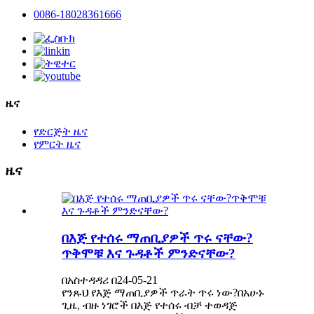
0086-18028361666
ዜና
የድርጅት ዜና
የምርት ዜና
ዜና
በእጅ የተሰሩ ማጠቢያዎች ጥሩ ናቸው?
ጥቅሞቹ እና ጉዳቶች ምንድናቸው?
በአስተዳዳሪ በ24-05-21
የንጹህ የእጅ ማጠቢያዎች ጥራት ጥሩ ነው?በአሁኑ
ጊዜ, ብዙ ነገሮች በእጅ የተሰሩ ብቻ ተወዳጅ