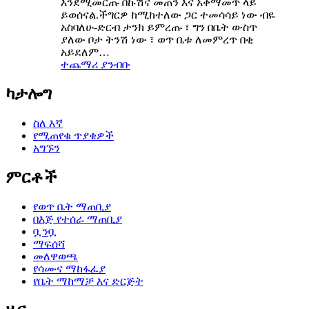
እንደሚመርጡ በኩሽና መጠን እና አቀማመጥ ላይ
ይወሰናል.ችግርዎ ከሚከተለው ጋር ተመሳሳይ ነው ብዬ
አስባለሁ-ድርብ ታንክ ይምረጡ ፣ ግን በቤት ውስጥ
ያለው ቦታ ትንሽ ነው ፣ ወጥ ቤቱ ለመምረጥ በቂ
አይደለም…
ተጨማሪ ያንብቡ
ካታሎግ
ስለ እኛ
የሚጠየቁ ጥያቄዎች
አግኙን
ምርቶች
የወጥ ቤት ማጠቢያ
በእጅ የተሰራ ማጠቢያ
ቧንቧ
ማፍሰሻ
መለዋወጫ
የሳሙና ማከፋፈያ
የቤት ማከማቻ እና ድርጅት