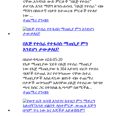
ናቸው.አንዳንድ ውድ ምርቶች "በእጅ የተሰሩ"
ይሆናሉ.እንደ ማሸግ ጽንሰ-ሐሳብ, "በእጅ የተሰራ" ብዙ
ማሽን በከፍተኛ ብቃት ከተመረቱ ምርቶች የተለየ
ነው ...
ተጨማሪ ያንብቡ
በእጅ የተሰራ የተፋሰስ ማጠቢያ ምን
እንደሆነ ታውቃለህ?
በአስተዳዳሪው በ24-05-20
የእቃ ማጠቢያው ሂደት በእጅ የተሰራ ማጠቢያ
ነው.የእጅ ማጠቢያው ከ 304 አይዝጌ ብረት የተሰሩ
ሳህኖች የታጠፈ እና የተገጣጠሙ ናቸው.ከተራ
ማጠቢያዎች አስፈላጊው ልዩነት ብዙ ተጨማሪ
ቦታዎች መገጣጠም አለባቸው.በእጅ የተሰራው ጎድጎድ
ጫፍ ከስር ጋር በትክክል ሊጣጣም ስለሚችል...
ተጨማሪ ያንብቡ