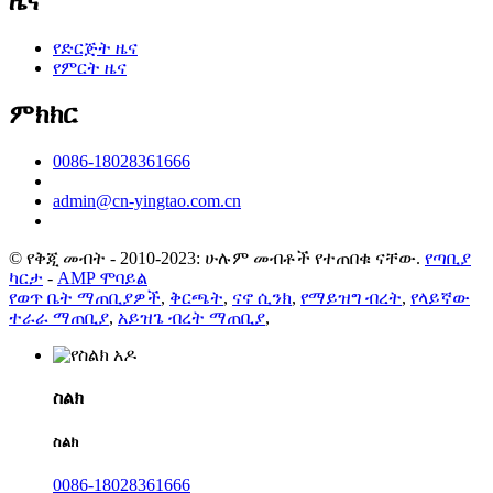
ዜና
የድርጅት ዜና
የምርት ዜና
ምክክር
0086-18028361666
admin@cn-yingtao.com.cn
© የቅጂ መብት - 2010-2023: ሁሉም መብቶች የተጠበቁ ናቸው.
የጣቢያ
ካርታ
-
AMP ሞባይል
የወጥ ቤት ማጠቢያዎች
,
ቅርጫት
,
ናኖ ሲንክ
,
የማይዝግ ብረት
,
የላይኛው
ተራራ ማጠቢያ
,
አይዝጌ ብረት ማጠቢያ
,
ስልክ
ስልክ
0086-18028361666