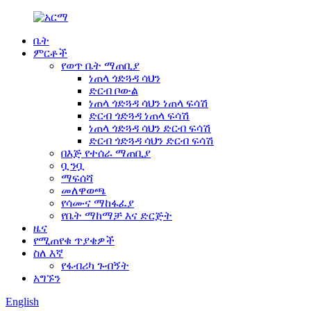
ቤት
ምርቶች
የወጥ ቤት ማጠቢያ
ነጠላ ጎድጓዳ ሳህን
ድርብ ቦውል
ነጠላ ጎድጓዳ ሳህን ነጠላ ፍሳሽ
ድርብ ጎድጓዳ ነጠላ ፍሳሽ
ነጠላ ጎድጓዳ ሳህን ድርብ ፍሳሽ
ድርብ ጎድጓዳ ሳህን ድርብ ፍሳሽ
በእጅ የተሰራ ማጠቢያ
ቧንቧ
ማፍሰሻ
መለዋወጫ
የሳሙና ማከፋፈያ
የቤት ማከማቻ እና ድርጅት
ዜና
የሚጠየቁ ጥያቄዎች
ስለ እኛ
የፋብሪካ ጉብኝት
አግኙን
English