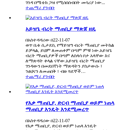
ገንዳ በሜቴክ ጋዝ የሚሰበሰብበት መሳሪያ ነው...
ተጨማሪ ያንብቡ
አይዝጌ ብረት ማጠቢያ ማጽጃ ዘዴ
በአስተዳዳሪው በ22-11-07
ወጥ ቤቱ ሲታደስ, የማይዝግ ብረት ማጠቢያ መትከል
ይቻላል, ይህም ለመጠቀም በጣም ምቹ ነው.አይዝጌ
ብረት ማጠቢያዎች በጣም ለስላሳ ቦታ አላቸው እና
ለማጽዳት ቀላል ናቸው.አይዝጌ ብረት ማጠቢያ
ገንዳውን በመደበኛነት ማጽዳትን ያስታውሱ ፣
ንፅህናን ለመጠበቅ ፣ ብዙ ጓደኞች…
ተጨማሪ ያንብቡ
የእቃ ማጠቢያ, ድርብ ማጠቢያ ወይም ነጠላ
ማጠቢያ እንዴት እንደሚመረጥ
በአስተዳዳሪው በ22-11-07
የእቃ ማጠቢያ, ድርብ ወይም ነጠላ እንዴት