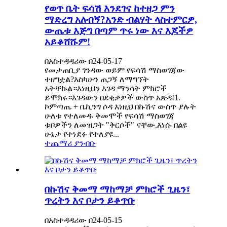
የወጥ ቤት ፍሳሽ እንደገና ከተዘጋ ምን
ማድረግ አለብኝ?አንድ ብልሃት ላስተምርዎ,
ውጤቱ እጅግ በጣም ጥሩ ነው እና እጆችዎ
አይቆሸሹም!
በአስተዳዳሪው በ24-05-17
የመታጠቢያ ገንዳው ወይም የፍሳሽ ማስወገጃው
ተዘግቷል?እስካሁን ጠጋኝ ለማግኘት
አትቸኩል።እነዚህን እገዳ ማንሳት ምክሮች
ይሞክሩ።እገዳውን በደቂቃዎች ውስጥ አጽዳ!1.
ኮምጣጤ + ቤኪንግ ሶዳ እነዚህ በኩሽና ውስጥ ያሉት
ሁለቱ የተለመዱ ቅመሞች የፍሳሽ ማስወገጃ
ቱቦዎችን ለመዝጋት "ቅርሶች" ናቸው.እነሱ በልዩ
ሁኔታ የተነደፉ የተለያዩ...
ተጨማሪ ያንብቡ
በኩሽና ቅመማ ማከማቻ ምክሮች ጊዜን፣
ጥረትን እና ቦታን ይቆጥቡ
በአስተዳዳሪው በ24-05-15