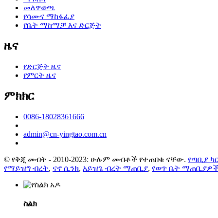
መለዋወጫ
የሳሙና ማከፋፈያ
የቤት ማከማቻ እና ድርጅት
ዜና
የድርጅት ዜና
የምርት ዜና
ምክክር
0086-18028361666
admin@cn-yingtao.com.cn
© የቅጂ መብት - 2010-2023: ሁሉም መብቶች የተጠበቁ ናቸው.
የጣቢያ ካ
የማይዝግ ብረት
,
ናኖ ሲንክ
,
አይዝጌ ብረት ማጠቢያ
,
የወጥ ቤት ማጠቢያዎ
ስልክ