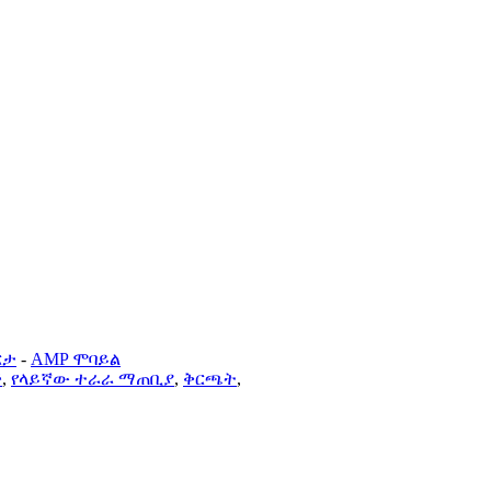
ርታ
-
AMP ሞባይል
ች
,
የላይኛው ተራራ ማጠቢያ
,
ቅርጫት
,