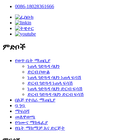
0086-18028361666
ምድቦች
የወጥ ቤት ማጠቢያ
ነጠላ ጎድጓዳ ሳህን
ድርብ ቦውል
ነጠላ ጎድጓዳ ሳህን ነጠላ ፍሳሽ
ድርብ ጎድጓዳ ነጠላ ፍሳሽ
ነጠላ ጎድጓዳ ሳህን ድርብ ፍሳሽ
ድርብ ጎድጓዳ ሳህን ድርብ ፍሳሽ
በእጅ የተሰራ ማጠቢያ
ቧንቧ
ማፍሰሻ
መለዋወጫ
የሳሙና ማከፋፈያ
የቤት ማከማቻ እና ድርጅት