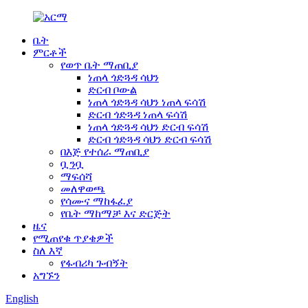
ቤት
ምርቶች
የወጥ ቤት ማጠቢያ
ነጠላ ጎድጓዳ ሳህን
ድርብ ቦውል
ነጠላ ጎድጓዳ ሳህን ነጠላ ፍሳሽ
ድርብ ጎድጓዳ ነጠላ ፍሳሽ
ነጠላ ጎድጓዳ ሳህን ድርብ ፍሳሽ
ድርብ ጎድጓዳ ሳህን ድርብ ፍሳሽ
በእጅ የተሰራ ማጠቢያ
ቧንቧ
ማፍሰሻ
መለዋወጫ
የሳሙና ማከፋፈያ
የቤት ማከማቻ እና ድርጅት
ዜና
የሚጠየቁ ጥያቄዎች
ስለ እኛ
የፋብሪካ ጉብኝት
አግኙን
English