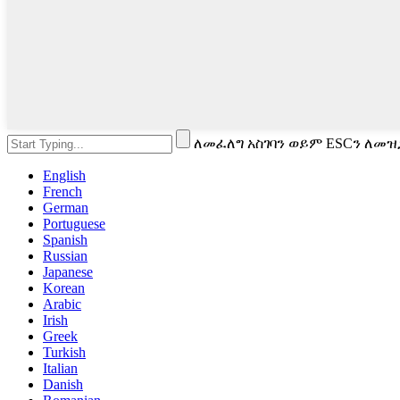
ለመፈለግ አስገባን ወይም ESCን ለመዝ
English
French
German
Portuguese
Spanish
Russian
Japanese
Korean
Arabic
Irish
Greek
Turkish
Italian
Danish