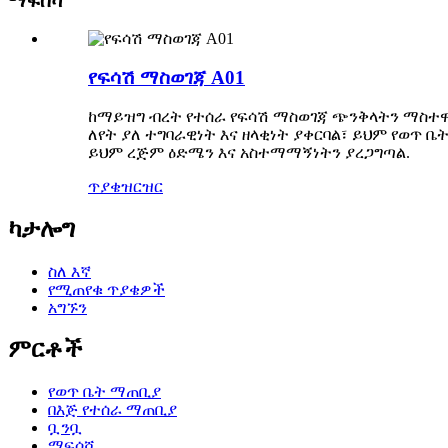
ማፍሰሻ
የፍሳሽ ማስወገጃ A01
ከማይዝግ ብረት የተሰራ የፍሳሽ ማስወገጃ ጭንቅላትን ማስተ
ለየት ያለ ተግባራዊነት እና ዘላቂነት ያቀርባል፣ ይህም የወጥ ቤ
ይህም ረጅም ዕድሜን እና አስተማማኝነትን ያረጋግጣል.
ጥያቄ
ዝርዝር
ካታሎግ
ስለ እኛ
የሚጠየቁ ጥያቄዎች
አግኙን
ምርቶች
የወጥ ቤት ማጠቢያ
በእጅ የተሰራ ማጠቢያ
ቧንቧ
ማፍሰሻ