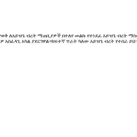
ዋወቅ ለአይዝጌ ብረት ማጠቢያዎች በተለየ መልኩ የተነደፈ አይዝጌ ብረት ማ
ትዎ አስፈላጊ አካል ያደርገዋል።ከፍተኛ ጥራት ካለው አይዝጌ ብረት የተሰራ ይህ