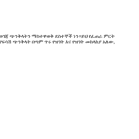
ስወገጃ ጭንቅላትን ማስተዋወቅ ደስተኞች ነን።ይህ የፈጠራ ምርት
 የፍሳሽ ጭንቅላት በጣም ጥሩ የዝገት እና የዝገት መከላከያ አለው,