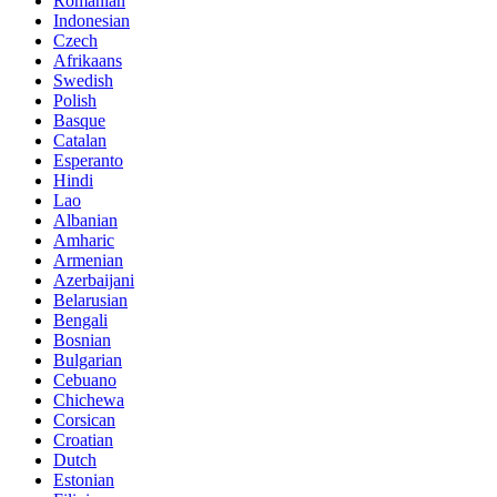
Romanian
Indonesian
Czech
Afrikaans
Swedish
Polish
Basque
Catalan
Esperanto
Hindi
Lao
Albanian
Amharic
Armenian
Azerbaijani
Belarusian
Bengali
Bosnian
Bulgarian
Cebuano
Chichewa
Corsican
Croatian
Dutch
Estonian